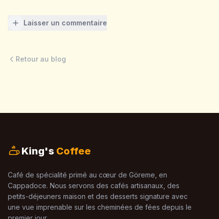
Laisser un commentaire
Retour au blog
King's
Coffee
Café de spécialité primé au cœur de Göreme, en
Cappadoce. Nous servons des cafés artisanaux, des
petits-déjeuners maison et des desserts signature avec
une vue imprenable sur les cheminées de fées depuis le
premier jour.