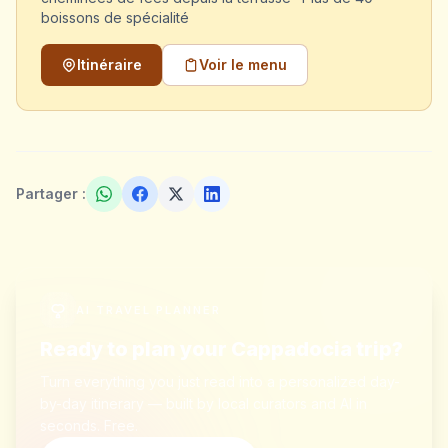
boissons de spécialité
Itinéraire
Voir le menu
Partager :
AI TRAVEL PLANNER
Ready to plan your Cappadocia trip?
Turn everything you just read into a personalized day-
by-day itinerary — built by local curators and AI in
seconds. Free.