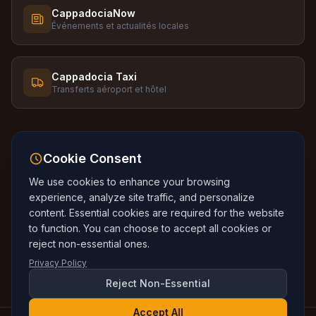
CappadociaNow
Événements et actualités locales
Cappadocia Taxi
Transferts aéroport et hôtel
Cookie Consent
We use cookies to enhance your browsing
Langue
:
🇬🇧
English
🇹🇷
Turkce
🇷🇺
Russkiy
experience, analyze site traffic, and personalize
🇰🇷
Korean
🇯🇵
Japanese
🇪🇸
Espanol
content. Essential cookies are required for the website
🇩🇪
Deutsch
🇫🇷
Francais
🇵🇹
Portugues
to function. You can choose to accept all cookies or
reject non-essential ones.
🇨🇳
中文
🇲🇾
Bahasa Melayu
Privacy Policy
Reject Non-Essential
Accept All