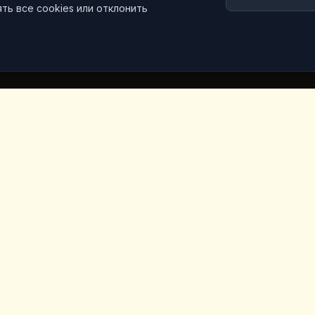
ть все cookies или отклонить
е ссылки
Контактная информа
Iceridere Sok. Goreme, Ca
Nevsehir 50180, Turkey
+90 533 238 50 61
ы
info@kingscoffeecappadoc
ket