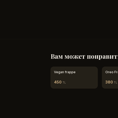
Вам может понравит
Vegan frappe
Oreo F
450
380
TL
TL