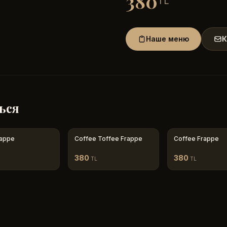
380
TL
Наше меню
К
ься
rappe
Coffee Toffee Frappe
Coffee Frappe
380
380
TL
TL