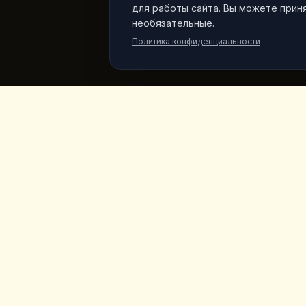
для работы сайта. Вы можете приня
необязательные.
Политика конфиденциальности
King's
Coffee
Быстры
Главная
Отмеченная наградами кофейня в
самом сердце Гёреме, Каппадокия.
Меню
Авторский кофе, домашние завтраки и
десерты с видом на сказочные
Продукт
дымоходы.
Vegan Mar
О нас
Галерея