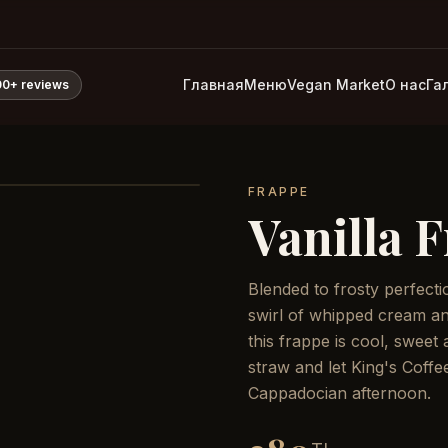
Главная
Меню
Vegan Market
О нас
Га
00+
reviews
FRAPPE
Vanilla 
Blended to frosty perfecti
swirl of whipped cream an
this frappe is cool, sweet 
straw and let King's Coffe
Cappadocian afternoon.