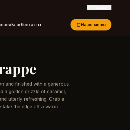
🇷🇺
Russkiy
лерея
Блог
Контакты
Наше меню
Frappe
on and finished with a generous
d a golden drizzle of caramel,
and utterly refreshing. Grab a
e take the edge off a warm