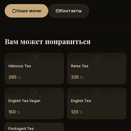
Наше меню
Контакты
Вам может понравиться
Hibiscus Tea
Relax Tea
285
325
TL
TL
English Tea Vegan
English Tea
150
120
TL
TL
Packaged Tea