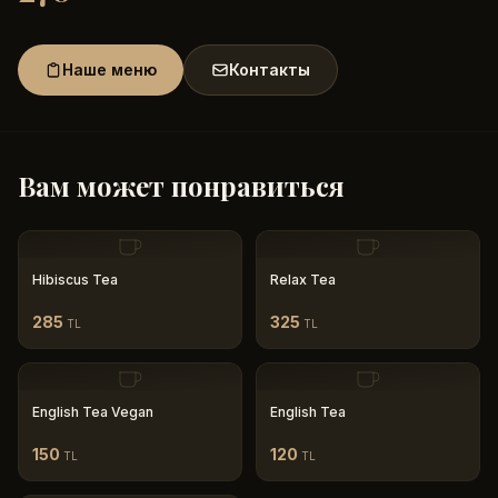
Наше меню
Контакты
Вам может понравиться
Hibiscus Tea
Relax Tea
285
325
TL
TL
English Tea Vegan
English Tea
150
120
TL
TL