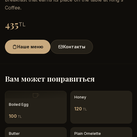
Coffee.
435
TL
Наше меню
Контакты
Вам может понравиться
Honey
Boiled Egg
120
TL
100
TL
Butter
Plain Omelette