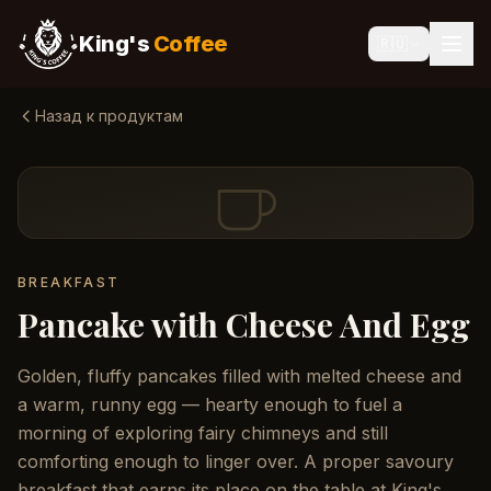
King's
Coffee
🇷🇺
Назад к продуктам
BREAKFAST
Pancake with Cheese And Egg
Golden, fluffy pancakes filled with melted cheese and
a warm, runny egg — hearty enough to fuel a
morning of exploring fairy chimneys and still
comforting enough to linger over. A proper savoury
breakfast that earns its place on the table at King's