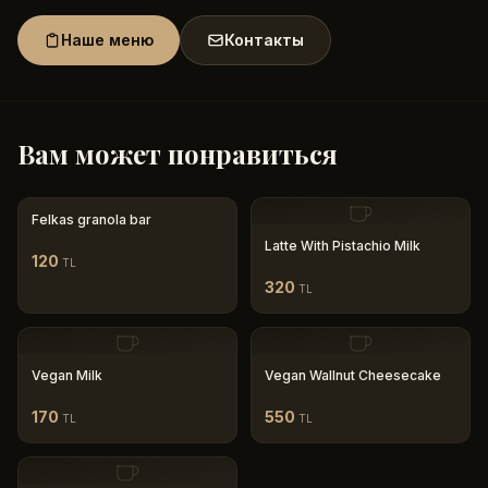
Наше меню
Контакты
Вам может понравиться
Felkas granola bar
Latte With Pistachio Milk
120
TL
320
TL
Vegan Milk
Vegan Wallnut Cheesecake
170
550
TL
TL