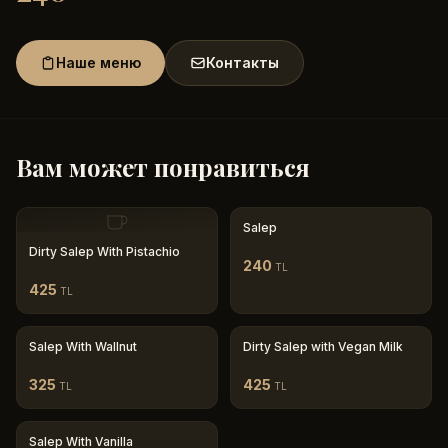
Наше меню
Контакты
Вам может понравиться
Salep
Dirty Salep With Pistachio
240
TL
425
TL
Salep With Wallnut
Dirty Salep with Vegan Milk
325
425
TL
TL
Salep With Vanilla