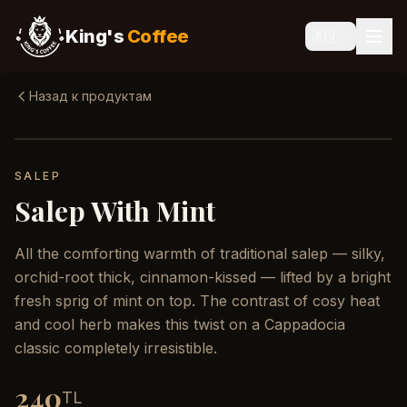
King's
Coffee
🇷🇺
Назад к продуктам
SALEP
Salep With Mint
All the comforting warmth of traditional salep — silky,
orchid-root thick, cinnamon-kissed — lifted by a bright
fresh sprig of mint on top. The contrast of cosy heat
and cool herb makes this twist on a Cappadocia
classic completely irresistible.
240
TL