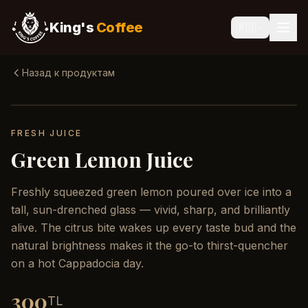
King's
Coffee
🇷🇺
Назад к продуктам
FRESH JUICE
Green Lemon Juice
Freshly squeezed green lemon poured over ice into a
tall, sun-drenched glass — vivid, sharp, and brilliantly
alive. The citrus bite wakes up every taste bud and the
natural brightness makes it the go-to thirst-quencher
on a hot Cappadocia day.
300
TL