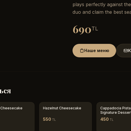
plays perfectly against th
duo and claim the best sea
690
TL
Наше меню
К
ься
 Cheesecake
Hazelnut Cheesecake
Cappadocia Pista
Signature Desser
550
450
TL
TL