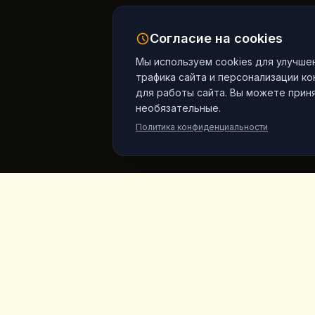
Согласие на cookies
Мы используем cookies для улучше
трафика сайта и персонализации к
для работы сайта. Вы можете приня
необязательные.
Политика конфиденциальности
King's
Coffee
Быстры
Главная
Отмеченная наградами кофейня в
самом сердце Гёреме, Каппадокия.
Меню
Авторский кофе, домашние завтраки и
десерты с видом на сказочные
Продукт