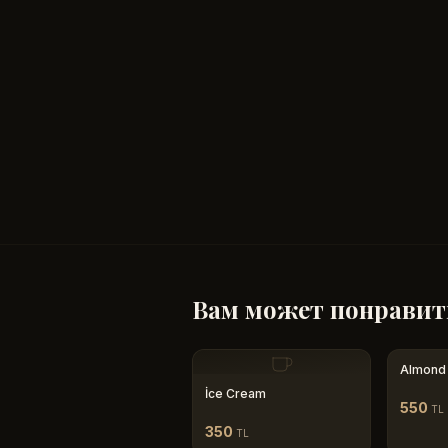
Вам может понравит
Almond
İce Cream
550
TL
350
TL