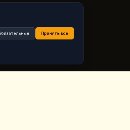
обязательные
Принять все
ция
Часы работы
ppadocia,
Открыто ежедневно
Смотреть актуальные