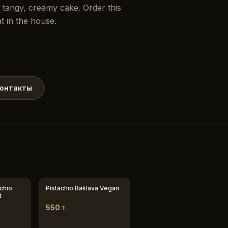
e tangy, creamy cake. Order this
t in the house.
онтакты
chio
Pistachio Baklava Vegan
t
550
TL