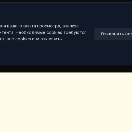
ния вашего опыта просмотра, анализа
онтента. Необходимые cookies требуются
Отклонить не
ть все cookies или отклонить
е ссылки
Контактная информа
Iceridere Sok. Goreme, Ca
Nevsehir 50180, Turkey
+90 533 238 50 61
ы