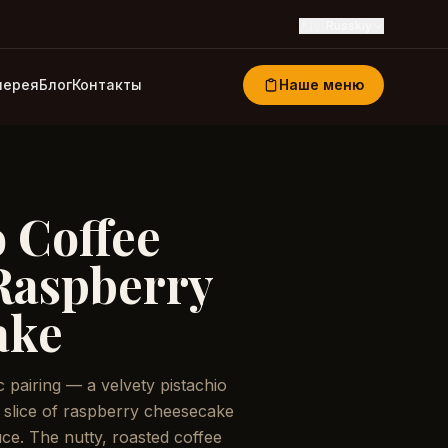
🇷🇺
Russkiy
лерея
Блог
Контакты
Наше меню
o Coffee
Raspberry
ake
c pairing — a velvety pistachio
s slice of raspberry cheesecake
uce. The nutty, roasted coffee