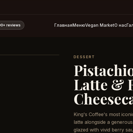
Главная
Меню
Vegan Market
О нас
Га
00+
reviews
DESSERT
Pistachi
Latte & 
Cheesec
King's Coffee's most iconi
latte alongside a generou
glazed with vivid berry sa