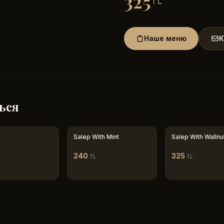
325
TL
Наше меню
К
ься
Salep With Mint
Salep With Wallnu
240
325
TL
TL