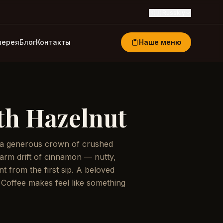
🇷🇺
Russkiy
лерея
Блог
Контакты
Наше меню
th Hazelnut
h a generous crown of crushed
arm drift of cinnamon — nutty,
nt from the first sip. A beloved
s Coffee makes feel like something