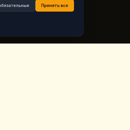
обязательные
Принять все
ция
Часы работы
ppadocia,
Открыто ежедневно
Смотреть актуальные
часы в Google Maps
ia.com
7 дней в неделю, включая праздники